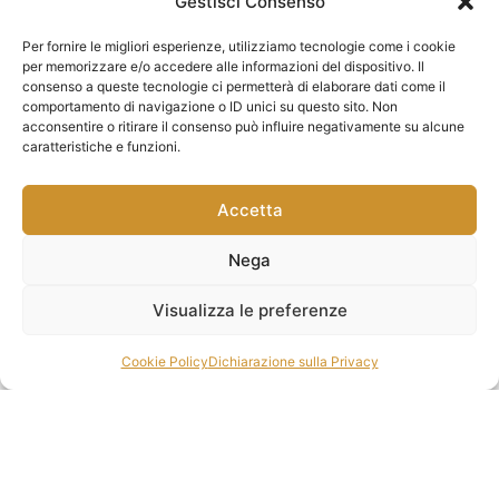
Gestisci Consenso
Per fornire le migliori esperienze, utilizziamo tecnologie come i cookie
per memorizzare e/o accedere alle informazioni del dispositivo. Il
consenso a queste tecnologie ci permetterà di elaborare dati come il
comportamento di navigazione o ID unici su questo sito. Non
acconsentire o ritirare il consenso può influire negativamente su alcune
EPIL POINT ITALIA SRL
caratteristiche e funzioni.
Via Giovanni Porzio SNC
80143 Napoli, P.I. 08445021218
Accetta
Nega
Visualizza le preferenze
Termini e condizioni
Privacy policy
Cookie Policy
Dichiarazione sulla Privacy
Cookie policy
Whistleblowing